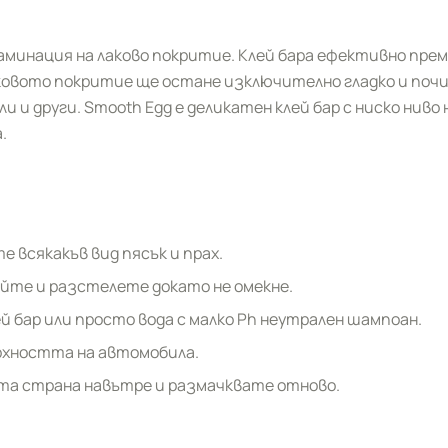
инация на лаково покритие. Клей бара ефективно прем
аковото покритие ще остане изключително гладко и по
и и други. Smooth Egg e деликатен клей бар с ниско нив
.
 всякакъв вид пясък и прах.
айте и разстелете докато не омекне.
 бар или просто вода с малко Ph неутрален шампоан.
ърхността на автомобила.
ата страна навътре и размачквате отново.