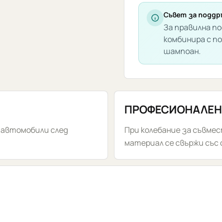
SMOOTH
EGG
Съвет за поддр
За правилна по
Clay
комбинира с п
Bar
шампоан.
ПРОФЕСИОНАЛЕН
 автомобили след
При колебание за съвме
материал се свържи със