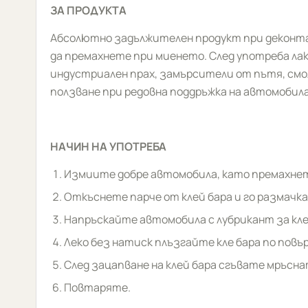
ЗА ПРОДУКТА
Абсолютно задължителен продукт при деконтам
да премахнете при миенето. След употреба л
индустриален прах, замърсители от пътя, смол
ползване при редовна поддръжка на автомобила
НАЧИН НА УПОТРЕБА
Измиите добре автомобила, като премахнете
Откъснете парче от клей бара и го размачк
Напръскайте автомобила с лубрикант за клей
Леко без натиск плъзгайте кле бара по пов
След зацапване на клей бара сгъвате мръсн
Повтаряте.