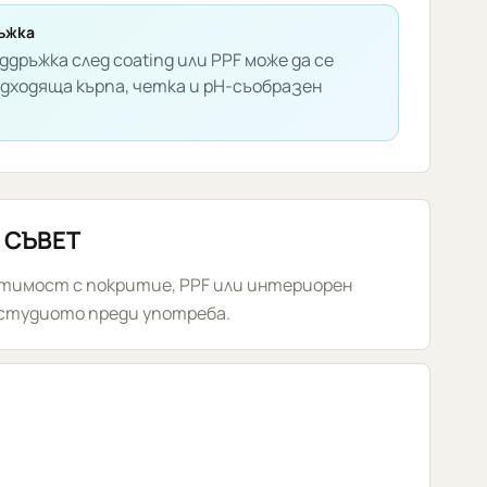
ъжка
ддръжка след coating или PPF може да се
одходяща кърпа, четка и pH-съобразен
 СЪВЕТ
стимост с покритие, PPF или интериорен
 студиото преди употреба.