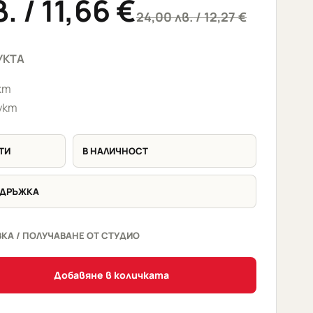
в.
/ 11,66 €
24,00
лв.
/ 12,27 €
УКТА
кт
укт
ТИ
В НАЛИЧНОСТ
ДДРЪЖКА
КА / ПОЛУЧАВАНЕ ОТ СТУДИО
Добавяне в количката