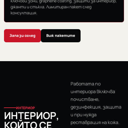
ключови зони, graphene coating, защити за интериор,
джанти и стъкла. Лимитиран пакет след
консултация.
Запази оглед
Виж пакетите
Работата по
интериора включва
почистване,
дезинфекция, защита
ИНТЕРИОР
ИНТЕРИОР,
и при нужда
КОЙТО СЕ
реставрация на кожа.