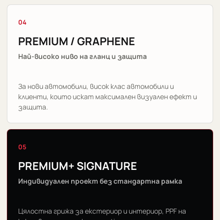
04
PREMIUM / GRAPHENE
Най-високо ниво на гланц и защита
За нови автомобили, висок клас автомобили и
клиенти, които искат максимален визуален ефект и
защита.
05
PREMIUM+ SIGNATURE
Индивидуален проект без стандартна рамка
Цялостна грижа за екстериор и интериор, PPF на