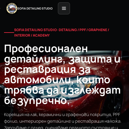
SOFIA DETAILING STUDIO
SOFIA DETAILING STUDIO · DETAILING / PPF / GRAPHENE /
INTERIOR / ACADEMY
Професионален
детайлинг, защита и
реставрация за
автомобили, които
трябва да изглеждат
безупречно.
Корекция на лак, керамични и графенови покрития, PPF
фолио, интериорен детайлинг и реставрация на кожа.
Започваме с оглед, оценяваме реалното състояние и