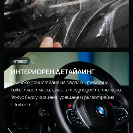
INTERIOR
INTERIOR BAY
ИНТЕРИОРЕН ДЕТАЙЛИНГ
Дълбоко почистване на седалки, текстил,
кожа, пластмаси, фуги и труднодостъпни зони.
Фокус върху хигиена, усещане и дълготрайна
свежест.