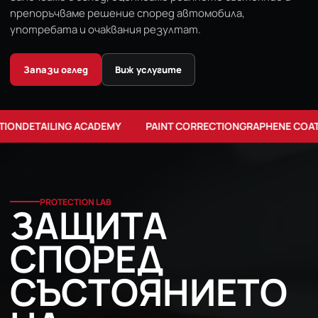
препоръчваме решение според автомобила,
употребата и очаквания резултат.
Запази оглед
Виж услугите
AINT CORRECTION
GRAPHENE COATING
PPF
INTERIOR DETAILING
LEAT
PROTECTION LAB
ЗАЩИТА
СПОРЕД
СЪСТОЯНИЕТО