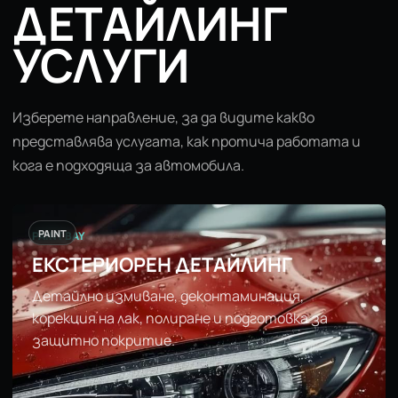
ДЕТАЙЛИНГ
УСЛУГИ
Изберете направление, за да видите какво
представлява услугата, как протича работата и
кога е подходяща за автомобила.
PAINT
PAINT BAY
ЕКСТЕРИОРЕН ДЕТАЙЛИНГ
Детайлно измиване, деконтаминация,
корекция на лак, полиране и подготовка за
защитно покритие.