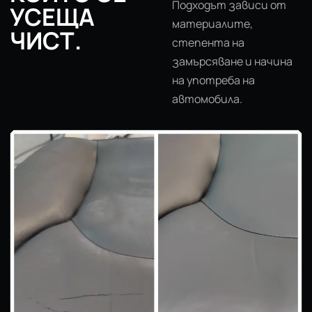
Подходът зависи от
УСЕЩА
материалите,
ЧИСТ.
степента на
замърсяване и начина
на употреба на
автомобила.