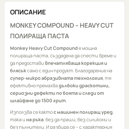
ОПИСАНИЕ
MONKEY COMPOUND – HEAVY CUT
ПОЛИРАЩА ПАСТА
Monkey Heavy Cut Compound
е мощна
полираща паста, създадена да спести време и
да предостави
впечатляваща корекция и
блясък
само с един продукт. Благодарение на
супер-микро абразивната технология
, тя
ефективно премахва
дълбоки драскотини,
сериозни дефекти по боята и следи от
шлайфане до 1500 грит
.
Използва се както
с машинен полиращ уред
,
така и
на ръка
, без да праши, без силикони и
без пълнители. И разбира се – с характерния