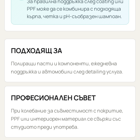
За правилна поддръжка след coating или
HEAVY
PPF може да се комбинира с подходяща
CUT
кърпа, четка и pH-съобразен шампоан.
750
ml
ПОДХОДЯЩ ЗА
Полиращи пасти и компоненти, ежедневна
поддръжка и автомобили след detailing услуга.
ПРОФЕСИОНАЛЕН СЪВЕТ
При колебание за съвместимост с покритие,
PPF или интериорен материал се свържи със
студиото преди употреба.