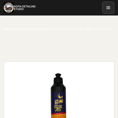
SOFIA DETAILING
STUDIO
НАЧАЛО
/
ОНЛАЙН МАГАЗИН
/
MONKEY COMPOUND – HEAVY CUT 750 ML