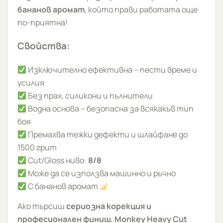
бананов аромат
, който прави работата още
по-приятна!
Свойства:
Изключително ефективна – пести време и
усилия
Без прах, силикони и пълнители
Водна основа – безопасна за всякакъв тип
боя
Премахва тежки дефекти и шлайфане до
1500 грит
Cut/Gloss ниво:
8/8
Може да се използва машинно и ръчно
С бананов аромат
Ако търсиш
сериозна корекция и
професионален финиш
,
Monkey Heavy Cut