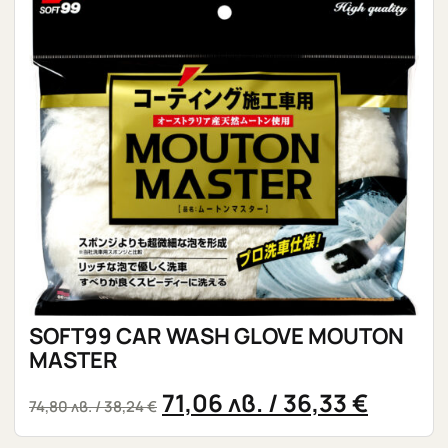
SOFT99 CAR WASH GLOVE MOUTON
MASTER
71,06
лв.
/ 36,33 €
74,80
лв.
/ 38,24 €