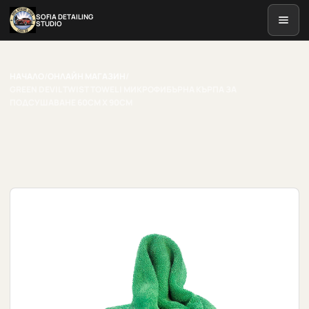
SOFIA DETAILING
STUDIO
НАЧАЛО
/
ОНЛАЙН МАГАЗИН
/
GREEN DEVIL TWIST TOWEL | МИКРОФИБЪРНА КЪРПА ЗА
ПОДСУШАВАНЕ 60CM X 90CM