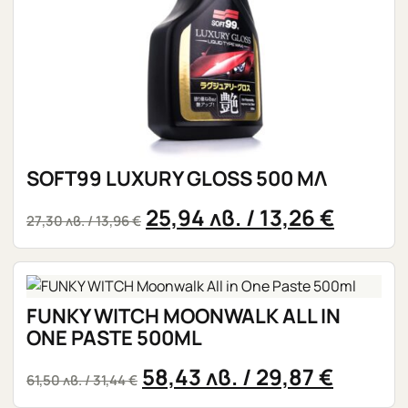
SOFT99 LUXURY GLOSS 500 МЛ
25,94
лв.
/ 13,26 €
27,30
лв.
/ 13,96 €
FUNKY WITCH MOONWALK ALL IN
ONE PASTE 500ML
58,43
лв.
/ 29,87 €
61,50
лв.
/ 31,44 €