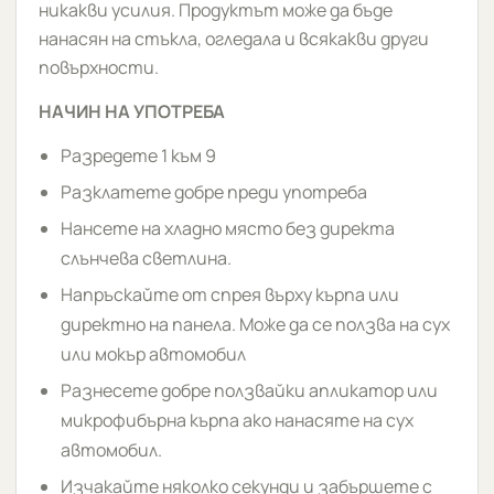
никакви усилия. Продуктът може да бъде
нанасян на стъкла, огледала и всякакви други
повърхности.
НАЧИН НА УПОТРЕБА
Разредете 1 към 9
Разклатете добре преди употреба
Нансете на хладно място без директа
слънчева светлина.
Напръскайте от спрея върху кърпа или
директно на панела. Може да се ползва на сух
или мокър автомобил
Разнесете добре ползвайки апликатор или
микрофибърна кърпа ако нанасяте на сух
автомобил.
Изчакайте няколко секунди и забършете с