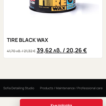
TIRE BLACK WAX
39,62
лв.
/ 20,26 €
41,70
лв.
/ 21,32 €
Sofia Detailing Studio
Products / Maintenance / Professional care
Към покупка