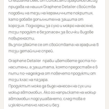
Специална смес от силоксан и графинов оксид
придава на нашия Graphene Detailer свойства
подобни на тези на керамичните покрития,
като добавя допълнителна защита от
корозия. Подходящ за сухо и мокро нанасяне,
този продукт е безопасен за всички видове
повърхности.
Възползвайте се от свойствата на графина в
този детайлинг спрей.
Graphene Detailer прави цветовете доста по-
наситени, а защитата, която предоставя е в
пъти по-надеждна от повечето продукти от
този клас на пазара.
Продуктът може да бъде нанесен на сух или
мокър автомобил. Ако го напръскате на мокър
автомобил подсушаването, след това е
изключително лесно и без