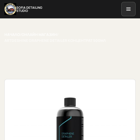
SOFIA DETAILING
STUDIO
НАЧАЛО
/
ОНЛАЙН МАГАЗИН
/
ARTDESHINE GRAPHENE DETAILER КОНЦЕНТРАТ 500МЛ