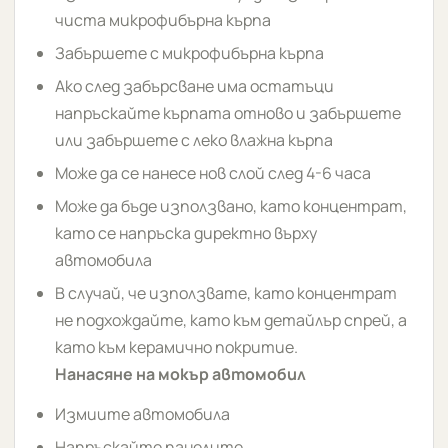
чиста микрофибърна кърпа
Забършете с микрофибърна кърпа
Ако след забърсване има остатъци
напръскайте кърпата отново и забършете
или забършете с леко влажна кърпа
Може да се нанесе нов слой след 4-6 часа
Може да бъде използвано, като концентрат,
като се напръска директно върху
автомобила
В случай, че използвате, като концентрат
не подхождайте, като към детайлър спрей, а
като към керамично покритие.
Нанасяне на мокър автомобил
Измиите автомобила
Напръскайте панелите