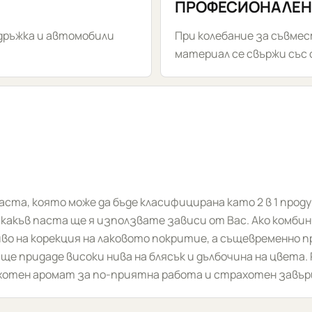
ПРОФЕСИОНАЛЕН
дръжка и автомобили
При колебание за съвме
материал се свържи със
 паста, която може да бъде класифицирана като 2 в 1 прод
о какъв паста ще я използвате зависи от Вас. Ако комби
иво на корекция на лаковото покритие, а същевременно 
а ще придаде високи нива на блясък и дълбочина на цвет
хотен аромат за по-приятна работа и страхотен завър