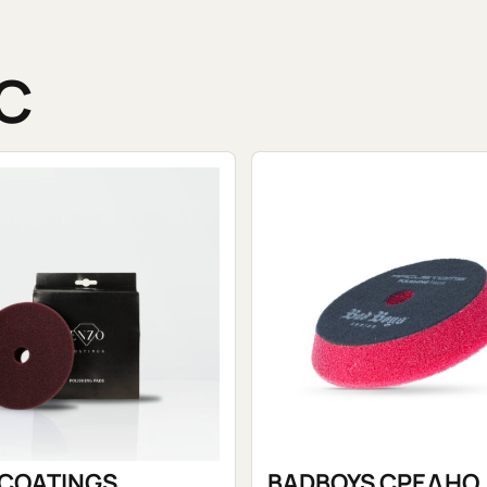
С
COATINGS
BADBOYS СРЕДНО