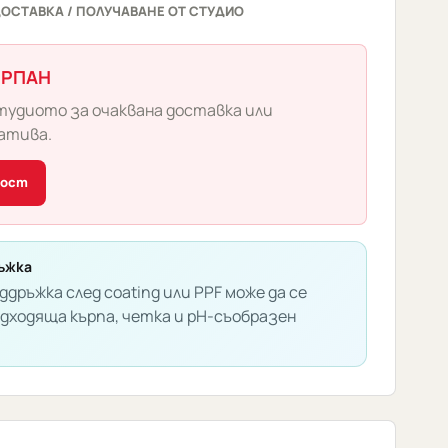
ОСТАВКА / ПОЛУЧАВАНЕ ОТ СТУДИО
ЕРПАН
тудиото за очаквана доставка или
атива.
ност
ъжка
ддръжка след coating или PPF може да се
одходяща кърпа, четка и pH-съобразен