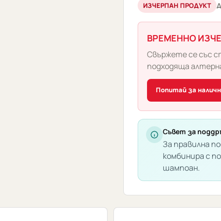
ИЗЧЕРПАН ПРОДУКТ
Д
ВРЕМЕННО ИЗЧ
Свържете се със с
подходяща алтерн
Попитай за налич
Съвет за поддр
За правилна по
комбинира с п
шампоан.