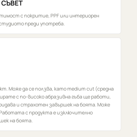
 СЪВЕТ
стимост с покритие, PPF или интериорен
 студиото преди употреба.
укт. Може да се ползва, като medium cut (средна
нирате с по-високо абразивна гъба ще работи,
придава и страхотен завършек на боята. Може
а. Работата с продукта е изключително
шек на боята.