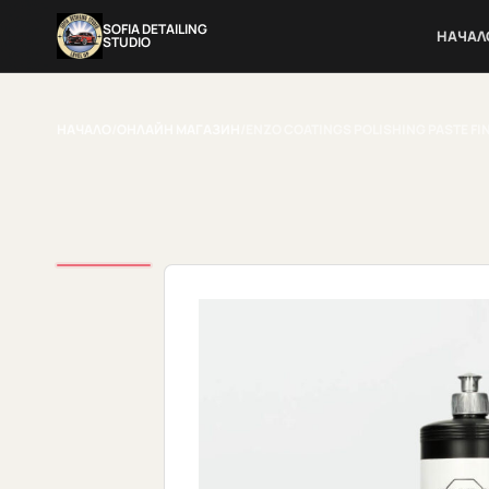
SOFIA DETAILING
НАЧАЛ
STUDIO
НАЧАЛО
/
ОНЛАЙН МАГАЗИН
/
ENZO COATINGS POLISHING PASTE FIN