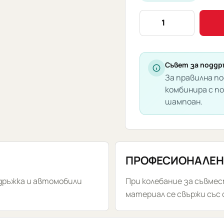
количество
за
Enzo
Coatings
Полираща
Съвет за поддр
За правилна по
Гъба
комбинира с п
Средна
шампоан.
Твърдост
ПРОФЕСИОНАЛЕН
дръжка и автомобили
При колебание за съвме
материал се свържи със