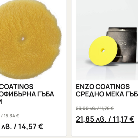
COATINGS
ЕNZO COATINGS
ОФИБЪРНА ГЪБА
СРЕДНО МЕКА ГЪ
М
23,00
лв.
/ 11,76 €
/ 15,34 €
21,85
лв.
/ 11,17 €
0
лв.
/ 14,57 €