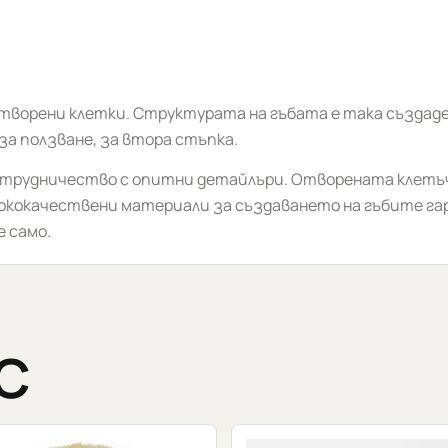
 отворени клетки. Структурата на гъбата е така създад
за ползване, за втора стъпка.
ътрудничество с опитни детайлъри. Отворената клетъ
исококачествени материали за създаването на гъбите 
е само.
С