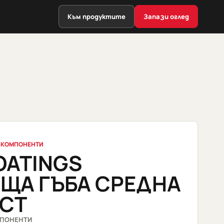
Към продуктите
Запази оглед
 КОМПОНЕНТИ
OATINGS
ЩА ГЪБА СРЕДНА
СТ
МПОНЕНТИ