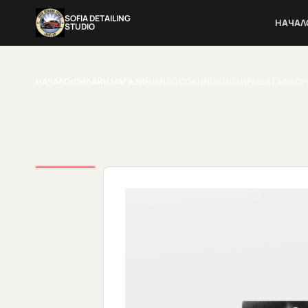
SOFIA DETAILING
НАЧАЛ
STUDIO
НАЧАЛО
/
ОНЛАЙН МАГАЗИН
/
ENZO COATINGS ПОЛИРАЩА ГЪБА С