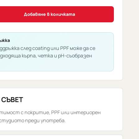
Добавяне в количката
ъжка
ддръжка след coating или PPF може да се
одходяща кърпа, четка и pH-съобразен
 СЪВЕТ
стимост с покритие, PPF или интериорен
 студиото преди употреба.