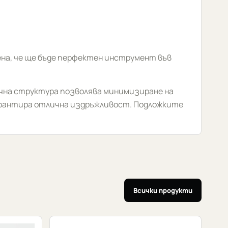
ена, че ще бъде перфектен инструмент във
чна структура позволява минимизиране на
гарантира отлична издръжливост. Подложките
Всички продукти