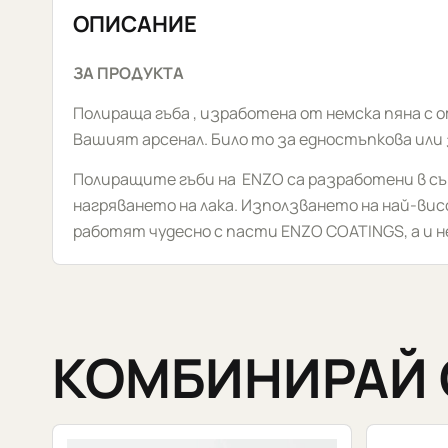
ОПИСАНИЕ
ЗА ПРОДУКТА
Полираща гъба , изработена от немска пяна с
Вашият арсенал. Било то за едностъпкова или 
Полиращите гъби на ENZO са разработени в с
нагряването на лака. Използването на най-в
работят чудесно с пасти ENZO COATINGS, а и н
КОМБИНИРАЙ 