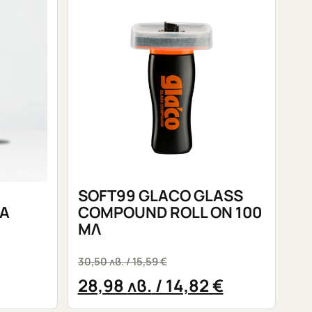
SOFT99 GLACO GLASS
БА
COMPOUND ROLL ON 100
МЛ
30,50
лв.
/ 15,59 €
28,98
лв.
/ 14,82 €