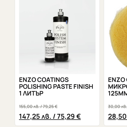
ENZO COATINGS
ENZO 
POLISHING PASTE FINISH
МИКР
1 ЛИТЪР
125М
155,00
лв.
/ 79,25 €
30,00
лв.
147,25
лв.
/ 75,29 €
28,5