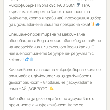
микрофибърна кърпа със 1400 GSM!
Тази
кърпа има екстремно висока плътност на
влакната, което я прави най-подходящия избор
за изсушаване на вашата прекрасна кола!
Специално проектирана за максимална
абсорбация на вода и почистване без оставяне
на надрасквания или следи от водни капки. С
нея ще постигнете безупречен резултат с
лекота!
Качеството на нашата микрофибърна кърпа се
отличава с изключителна издръжливост и
дълготрайност – вярваме, че заслужавате
само НАЙ-ДОБРОТО!
Забравете за дълготрайното изсушаване и
преминете към ефективност, като се