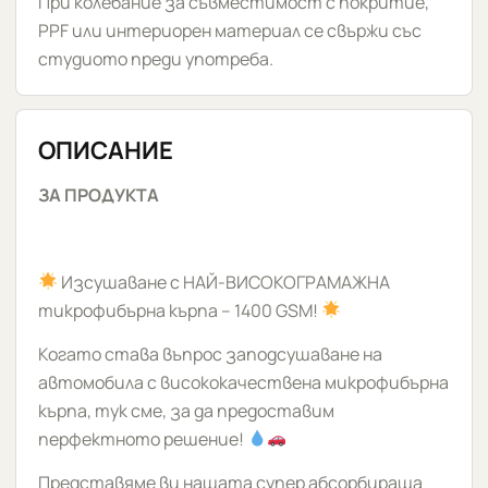
При колебание за съвместимост с покритие,
PPF или интериорен материал се свържи със
студиото преди употреба.
ОПИСАНИЕ
ЗА ПРОДУКТА
Изсушаване с НАЙ-ВИСОКОГРАМАЖНА
mикрофибърна kърпа – 1400 GSM!
Когато става въпрос заподсушаване на
автомобила с висококачествена микрофибърна
кърпа, тук сме, за да предоставим
перфектното решение!
Представяме ви нашата супер абсорбираща