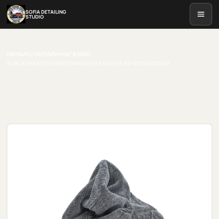
SOFIA DETAILING
STUDIO
НАЧАЛО
/
ОНЛАЙН МАГАЗИН
/
BLACK MASTER МИКРОФИБЪРНА КЪРПА 50×80 1400GSM