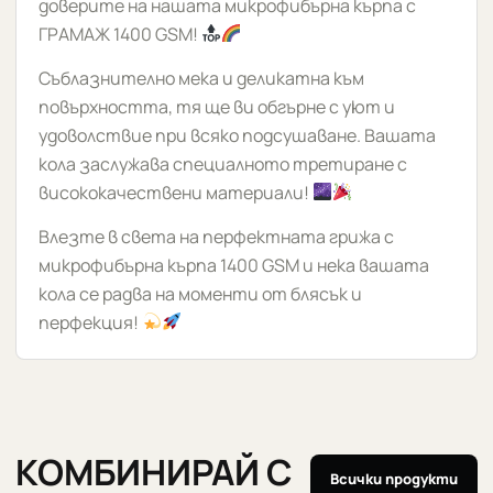
доверите на нашата микрофибърна кърпа с
ГРАМАЖ 1400 GSM!
Съблазнително мека и деликатна към
повърхността, тя ще ви обгърне с уют и
удоволствие при всяко подсушаване. Вашата
кола заслужава специалното третиране с
висококачествени материали!
Влезте в света на перфектната грижа с
микрофибърна кърпа 1400 GSM и нека вашата
кола се радва на моменти от блясък и
перфекция!
КОМБИНИРАЙ С
Всички продукти