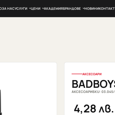
О
ЗА НАС
УСЛУГИ
ЦЕНИ
АКАДЕМИЯ
БРАНДОВЕ
НОВИНИ
КОНТАКТ
АКСЕСОАРИ
BADBOY
АКСЕСОАРИ
SKU: 03.045/
4,28
лв.