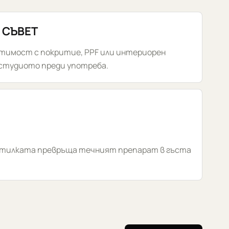
 СЪВЕТ
стимост с покритие, PPF или интериорен
 студиото преди употреба.
бутилката превръща течният препарат в гъста