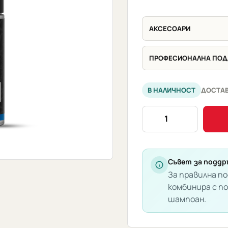
АКСЕСОАРИ
ПРОФЕСИОНАЛНА ПО
В НАЛИЧНОСТ
ДОСТАВ
количество
за
BadBoys
Foamer
200ml
Съвет за поддр
За правилна по
комбинира с п
шампоан.