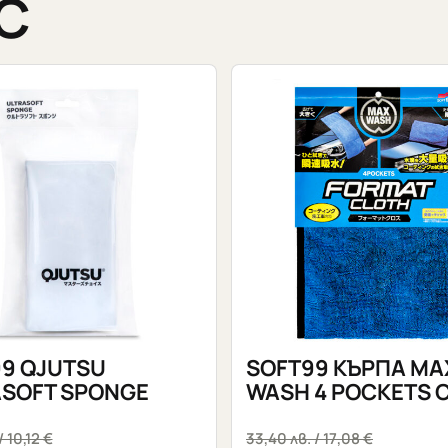
С
9 QJUTSU
SOFT99 КЪРПА MA
SOFT SPONGE
WASH 4 POCKETS 
/ 10,12 €
33,40
лв.
/ 17,08 €