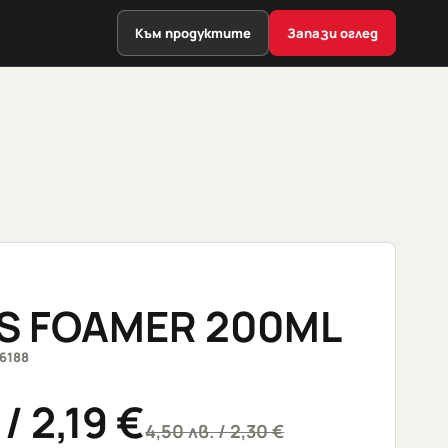
Към продуктите
Запази оглед
S FOAMER 200ML
6188
/ 2,19 €
4,50
лв.
/ 2,30 €