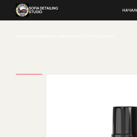
SOFIA DETAILING
НАЧАЛ
STUDIO
НАЧАЛО
/
ОНЛАЙН МАГАЗИН
/
BADBOYS FOAMER 200ML