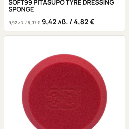
SOFT99 PITASUPO TYRE DRESSING
SPONGE
9,42
лв.
/ 4,82 €
9,92
лв.
/ 5,07 €