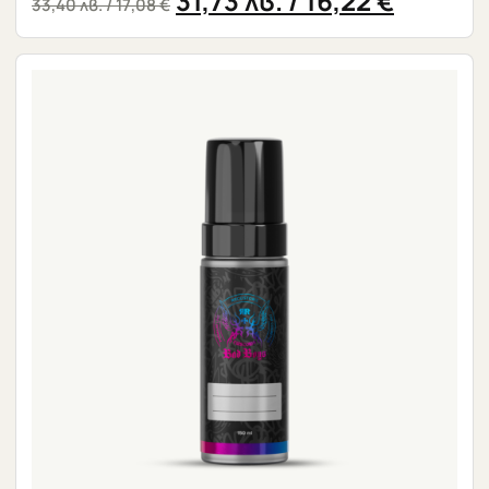
31,73
лв.
/ 16,22 €
33,40
лв.
/ 17,08 €