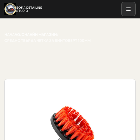
SOFIA DETAILING
STUDIO
НАЧАЛО
/
ОНЛАЙН МАГАЗИН
/
СРЕДНО ТВЪРДА ЧЕТКА ЗА ВИНТОВЕРТ 100MM