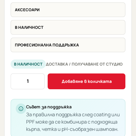
АКСЕСОАРИ
В НАЛИЧНОСТ
ПРОФЕСИОНАЛНА ПОДДРЪЖКА
В НАЛИЧНОСТ
ДОСТАВКА / ПОЛУЧАВАНЕ ОТ СТУДИО
количество
Добавяне в количката
за
Средно
твърда
четка
Съвет за поддръжка
За правилна поддръжка след coating или
за
PPF може да се комбинира с подходяща
винтоверт
кърпа, четка и pH-съобразен шампоан.
100mm