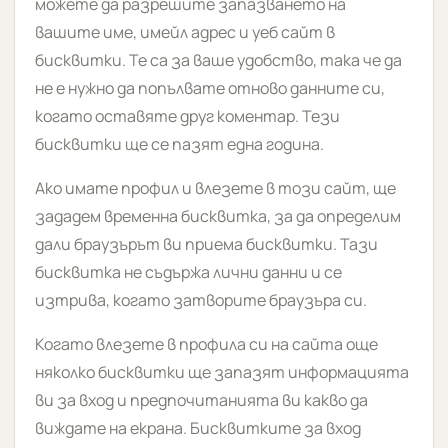
можете да разрешите запазването на
вашите име, имейл адрес и уеб сайт в
бисквитки. Те са за ваше удобство, така че да
не е нужно да попълвате отново данните си,
когато оставяте друг коментар. Тези
бисквитки ще се пазят една година.
Ако имате профил и влезете в този сайт, ще
зададем временна бисквитка, за да определим
дали браузърът ви приема бисквитки. Тази
бисквитка не съдържа лични данни и се
изтрива, когато затворите браузъра си.
Когато влезете в профила си на сайта още
няколко бисквитки ще запазят информацията
ви за вход и предпочитанията ви какво да
виждате на екрана. Бисквитките за вход