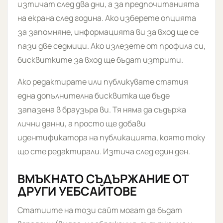
изтичат след два дни, а за предпочитанията
на екрана след година. Ако изберете опцията
за запомняне, информацията ви за вход ще се
пази две седмици. Ако излезете от профила си,
бисквитките за вход ще бъдат изтрити.
Ако редактирате или публикувате статия
една допълнителна бисквитка ще бъде
запазена в браузъра ви. Тя няма да съдържа
лични данни, а просто ще добави
идентификатора на публикацията, която току
що сте редактирали. Изтича след един ден.
ВМЪКНАТО СЪДЪРЖАНИЕ ОТ
ДРУГИ УЕБСАЙТОВЕ
Статиите на този сайт могат да бъдат